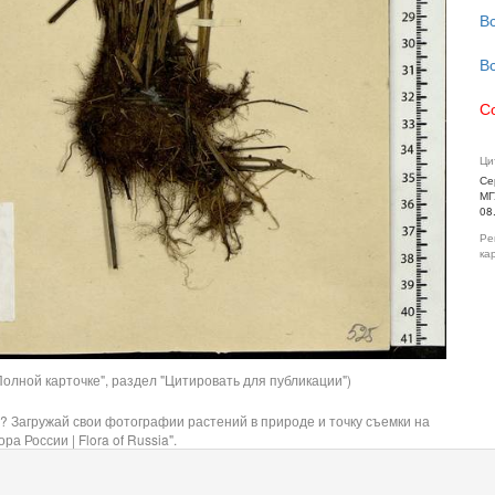
В
В
С
Ци
Се
МГ
08
Ре
ка
олной карточке", раздел "Цитировать для публикации")
? Загружай свои фотографии растений в природе и точку съемки на
ра России | Flora of Russia".