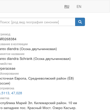
RU
EN
рихкод
W0268384
звание в коллекции
arex diandra (Осока двутычинковая)
инятое название
arex diandra Schrank (Осока двутычинковая)
мейство
yperaceae
йонирование
осточная Европа, Средневолжский район (E8)
оссия)
опривязка
,5113, 47,028
икетка
еспублика Марий Эл. Килемарский район. 10 км
го-западнее пос. Красный Мост. Озеро Касъер.