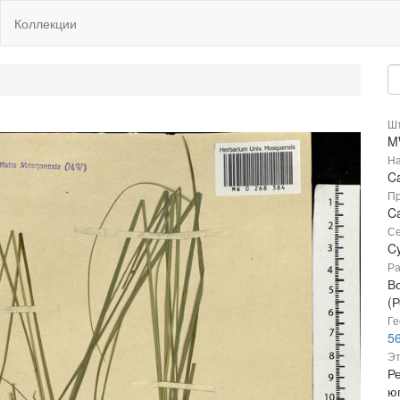
Коллекции
Шт
M
На
C
Пр
C
Се
C
Ра
В
(Р
Ге
56
Эт
Р
ю