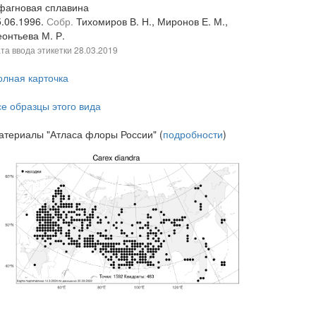
фагновая сплавина
5.06.1996.
Собр.
Тихомиров В. Н., Миронов Е. М.,
еонтьева М. Р.
та ввода этикетки
28.03.2019
олная карточка
се образцы этого вида
атериалы "Атласа флоры России" (
подробности
)