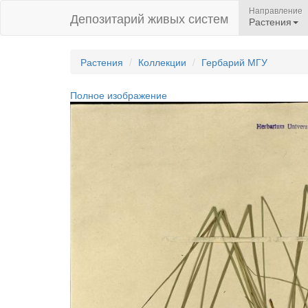
Направление
Депозитарий живых систем
Растения
Растения
Коллекции
Гербарий МГУ
Полное изображение