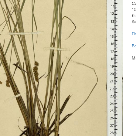
С
1
Л
Да
П
В
М