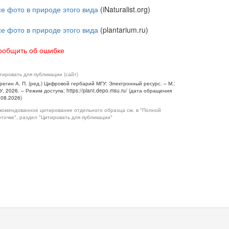
се фото в природе этого вида
(iNaturalist.org)
се фото в природе этого вида
(plantarium.ru)
ообщить об ошибке
тировать для публикации (сайт)
регин А. П. (ред.) Цифровой гербарий МГУ: Электронный ресурс. – М.:
У, 2026. – Режим доступа: https://plant.depo.msu.ru/ (дата обращения
.08.2026)
комендованное цитирование отдельного образца см. в "Полной
рточке", раздел "Цитировать для публикации"