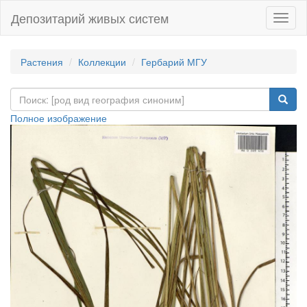
Депозитарий живых систем
Навиг
Растения
Коллекции
Гербарий МГУ
Полное изображение