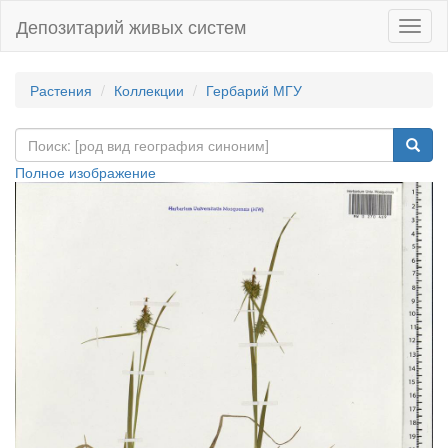
Депозитарий живых систем
Навиг
Растения
Коллекции
Гербарий МГУ
Полное изображение