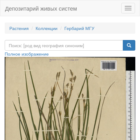
Депозитарий живых систем
Навиг
Растения
Коллекции
Гербарий МГУ
Полное изображение