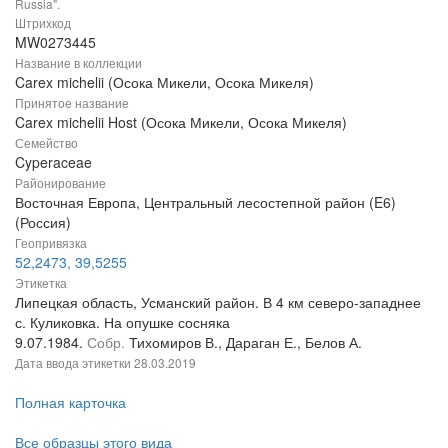
Russia".
Штрихкод
MW0273445
Название в коллекции
Carex michelii (Осока Микели, Осока Микеля)
Принятое название
Carex michelii Host (Осока Микели, Осока Микеля)
Семейство
Cyperaceae
Районирование
Восточная Европа, Центральный лесостепной район (E6)
(Россия)
Геопривязка
52,2473, 39,5255
Этикетка
Липецкая область, Усманский район. В 4 км северо-западнее
с. Куликовка. На опушке сосняка
9.07.1984.
Собр.
Тихомиров В., Дараган Е., Белов А.
Дата ввода этикетки
28.03.2019
Полная карточка
Все образцы этого вида