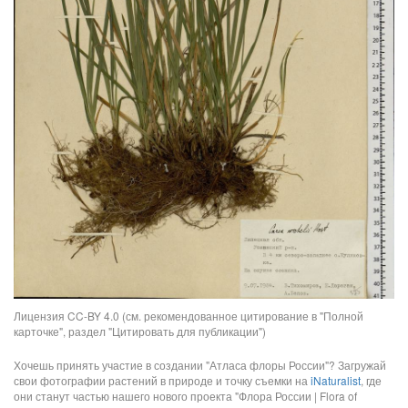
Лицензия CC-BY 4.0 (см. рекомендованное цитирование в "Полной
карточке", раздел "Цитировать для публикации")
Хочешь принять участие в создании "Атласа флоры России"? Загружай
свои фотографии растений в природе и точку съемки на
iNaturalist
, где
они станут частью нашего нового проекта "Флора России | Flora of