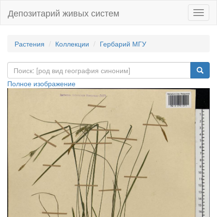
Депозитарий живых систем
Навиг
Растения
Коллекции
Гербарий МГУ
Полное изображение