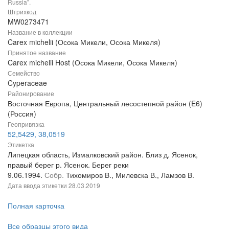
Russia".
Штрихкод
MW0273471
Название в коллекции
Carex michelii (Осока Микели, Осока Микеля)
Принятое название
Carex michelii Host (Осока Микели, Осока Микеля)
Семейство
Cyperaceae
Районирование
Восточная Европа, Центральный лесостепной район (E6)
(Россия)
Геопривязка
52,5429, 38,0519
Этикетка
Липецкая область, Измалковский район. Близ д. Ясенок,
правый берег р. Ясенок. Берег реки
9.06.1994.
Собр.
Тихомиров В., Милевска В., Ламзов В.
Дата ввода этикетки
28.03.2019
Полная карточка
Все образцы этого вида