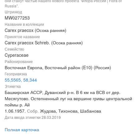
они станут частью нашего нового проекта "Флора России | Flora of
Russia".
Штрихкод
MW0277253
Название в коллекции
Carex praecox (Осока ранняя)
Принятое название
Carex praecox Schreb. (Осока ранняя)
Семейство
Cyperaceae
Районирование
Восточная Европа, Восточный район (E10) (Россия)
Геопривязка
55,5565, 58,344
Этикетка
Башкирская АССР, Дуванский р-н. В 6 км на ВСВ от дер.
Месягутово. Остепненный луг на вершине гривы центральной
поймы р. Ай
1.06.1957.
Собр.
Жудова, Тихонова, Шабанова
Дата ввода этикетки
28.03.2019
Полная карточка