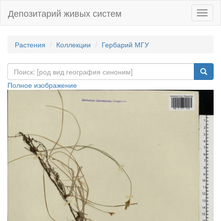
Депозитарий живых систем
Навиг
Растения
Коллекции
Гербарий МГУ
Полное изображение