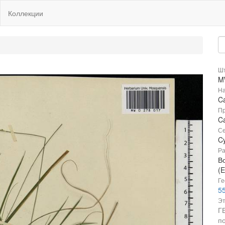
Коллекции
Шт
M
На
Ca
Пр
Ca
Се
C
Ра
В
(E
Ге
55
Эт
Г
п