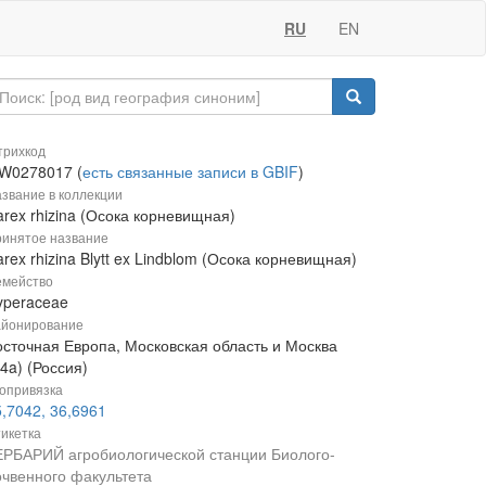
RU
EN
рихкод
W0278017 (
есть связанные записи в GBIF
)
звание в коллекции
rex rhizina (Осока корневищная)
инятое название
rex rhizina Blytt ex Lindblom (Осока корневищная)
мейство
yperaceae
йонирование
осточная Европа, Московская область и Москва
4a) (Россия)
опривязка
,7042, 36,6961
икетка
ЕРБАРИЙ агробиологической станции Биолого-
очвенного факультета