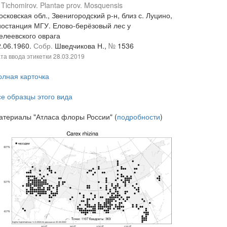
 Tichomirov. Plantae prov. Mosquensis
сковская обл., Звенигородский р-н, близ с. Луцино,
иостанция МГУ. Елово-берёзовый лес у
елеевского оврага
2.06.1960.
Собр.
Шведчикова Н.,
№
1536
та ввода этикетки
28.03.2019
олная карточка
се образцы этого вида
атериалы "Атласа флоры России" (
подробности
)