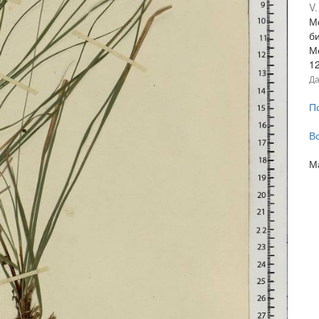
V.
Мо
б
М
1
Да
П
В
М