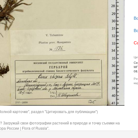
В
В
С
Ци
Се
МГ
08
Ре
ка
олной карточке", раздел "Цитировать для публикации")
? Загружай свои фотографии растений в природе и точку съемки на
ра России | Flora of Russia".