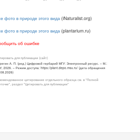
се фото в природе этого вида
(iNaturalist.org)
се фото в природе этого вида
(plantarium.ru)
ообщить об ошибке
тировать для публикации (сайт)
регин А. П. (ред.) Цифровой гербарий МГУ: Электронный ресурс. – М.:
У, 2026. – Режим доступа: https://plant.depo.msu.ru/ (дата обращения
.08.2026)
комендованное цитирование отдельного образца см. в "Полной
рточке", раздел "Цитировать для публикации"