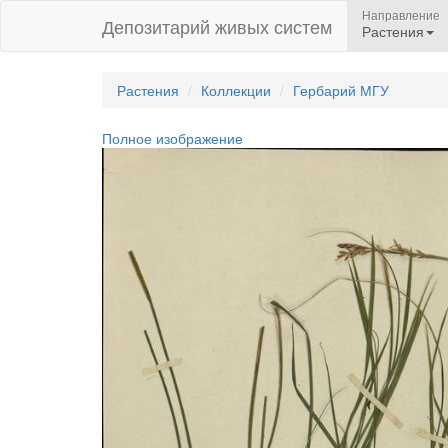
Направление
Депозитарий живых систем
Растения
Растения
Коллекции
Гербарий МГУ
Полное изображение