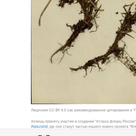
Лицензия CC-BY 4.0 (см. рекомендованное цитирование в "П
Хочешь принять участие в создании "Атласа флоры России"
iNaturalist
, где они станут частью нашего нового проекта "Фло