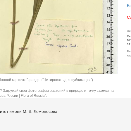
В
С
Ци
Се
МГ
07
Ре
ка
олной карточке", раздел "Цитировать для публикации")
? Загружай свои фотографии растений в природе и точку съемки на
ра России | Flora of Russia".
итет имени М. В. Ломоносова