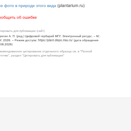
се фото в природе этого вида
(plantarium.ru)
ообщить об ошибке
тировать для публикации (сайт)
регин А. П. (ред.) Цифровой гербарий МГУ: Электронный ресурс. – М.:
У, 2026. – Режим доступа: https://plant.depo.msu.ru/ (дата обращения
.08.2026)
комендованное цитирование отдельного образца см. в "Полной
рточке", раздел "Цитировать для публикации"