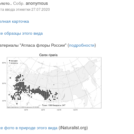
олото..
Собр.
anonymous
та ввода этикетки
27.07.2020
олная карточка
се образцы этого вида
атериалы "Атласа флоры России" (
подробности
)
се фото в природе этого вида
(iNaturalist.org)