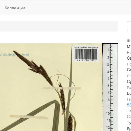
Коллекции
Шт
M
На
Ca
Пр
Ca
Се
C
Ра
В
Ге
53
Эт
Ca
Ту
К