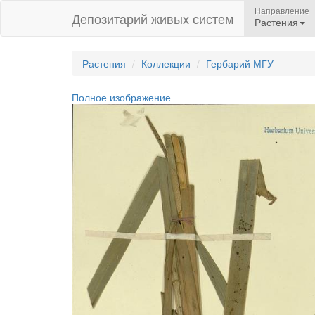
Направление
Депозитарий живых систем
Растения
Растения
Коллекции
Гербарий МГУ
Полное изображение