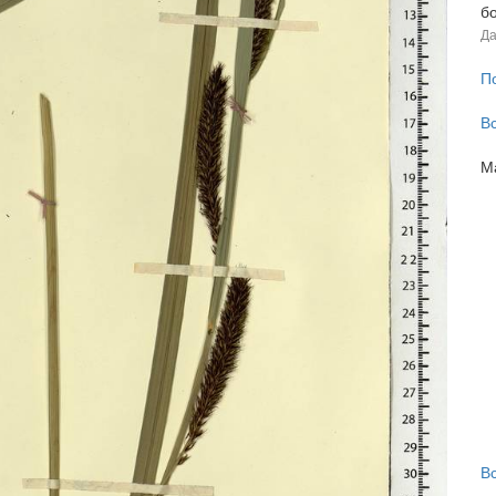
б
Да
П
В
М
В