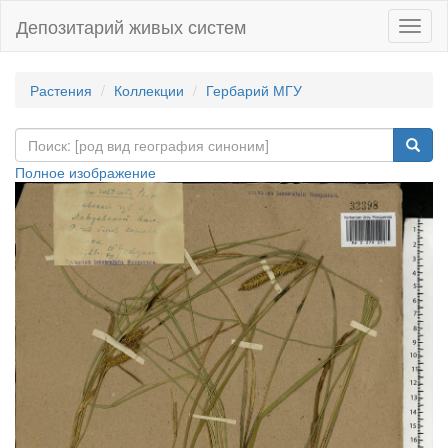
Депозитарий живых систем
Навиг
Растения
Коллекции
Гербарий МГУ
Полное изображение