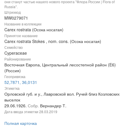
они станут частью нашего нового проекта "Флора России | Flora of
Russia".
Штрихкод
MW0279071
Название в коллекции
Carex rostrata (Осока носатая)
Принятое название
Carex rostrata Stokes , nom. cons. (Осока носатая)
Семейство
Cyperaceae
Районирование
Восточная Европа, Центральный лесостепной район (E6)
(Россия)
Геопривязка
52,7871, 36,0131
Этикетка
Орловской губ. и у., Лавровской вол. Ручей близ Козловских
выселок
29.06.1926.
Собр.
Вернандер Т.
Дата ввода этикетки
28.03.2019
Полная карточка