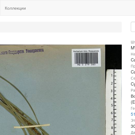
Коллекции
Шт
M
На
Ca
Пр
Ca
Се
C
Ра
В
(E
Ге
51
Эт
3
Да