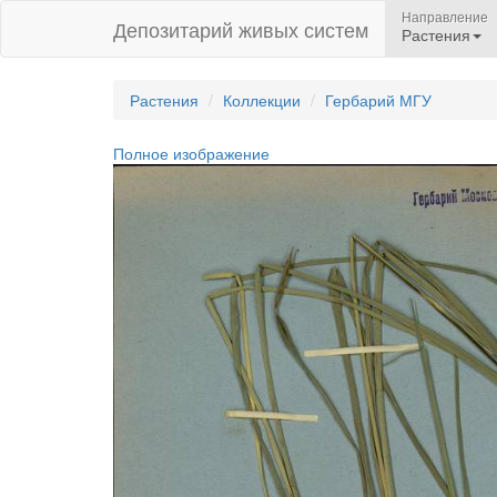
Направление
Депозитарий живых систем
Растения
Растения
Коллекции
Гербарий МГУ
Полное изображение