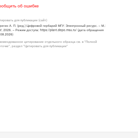
ообщить об ошибке
тировать для публикации (сайт)
регин А. П. (ред.) Цифровой гербарий МГУ: Электронный ресурс. – М.:
У, 2026. – Режим доступа: https://plant.depo.msu.ru/ (дата обращения
.08.2026)
комендованное цитирование отдельного образца см. в "Полной
рточке", раздел "Цитировать для публикации"