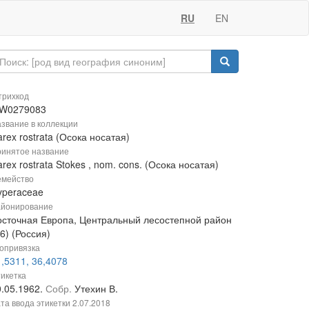
RU
EN
рихкод
W0279083
звание в коллекции
rex rostrata (Осока носатая)
инятое название
rex rostrata Stokes , nom. cons. (Осока носатая)
мейство
yperaceae
йонирование
осточная Европа, Центральный лесостепной район
6) (Россия)
опривязка
,5311, 36,4078
икетка
0.05.1962.
Собр.
Утехин В.
та ввода этикетки
2.07.2018