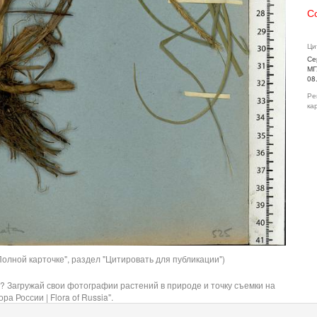
С
Ци
Се
МГ
08
Ре
ка
олной карточке", раздел "Цитировать для публикации")
? Загружай свои фотографии растений в природе и точку съемки на
ра России | Flora of Russia".