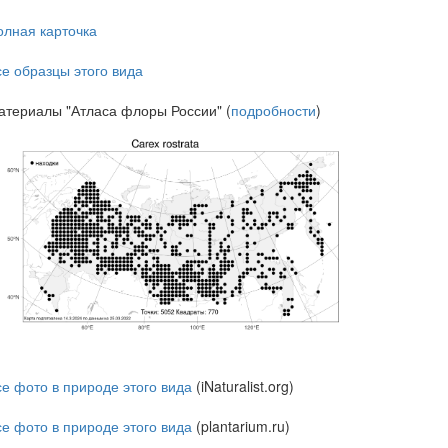
олная карточка
се образцы этого вида
атериалы "Атласа флоры России" (
подробности
)
се фото в природе этого вида
(iNaturalist.org)
се фото в природе этого вида
(plantarium.ru)