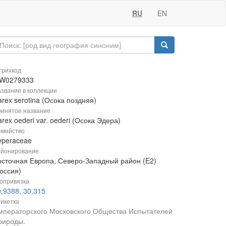
RU
EN
рихкод
W0279333
звание в коллекции
rex serotina (Осока поздняя)
инятое название
rex oederi var. oederi (Осока Эдера)
мейство
yperaceae
йонирование
осточная Европа, Северо-Западный район (E2)
оссия)
опривязка
,9388, 30,315
икетка
мператорского Московского Общества Испытателей
рироды.