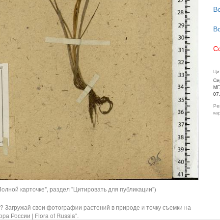
В
В
С
Ци
Се
МГ
07
Ре
ка
олной карточке", раздел "Цитировать для публикации")
? Загружай свои фотографии растений в природе и точку съемки на
ра России | Flora of Russia".