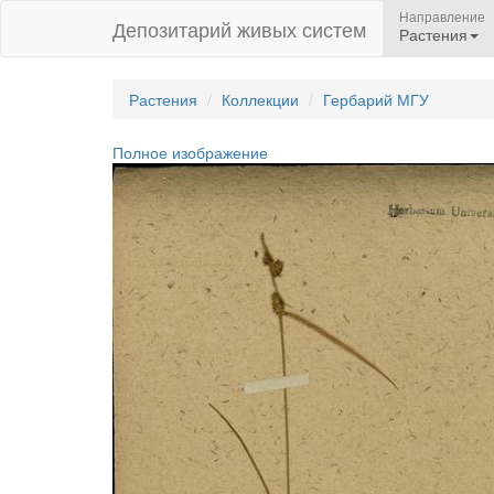
Направление
Депозитарий живых систем
Растения
Растения
Коллекции
Гербарий МГУ
Полное изображение