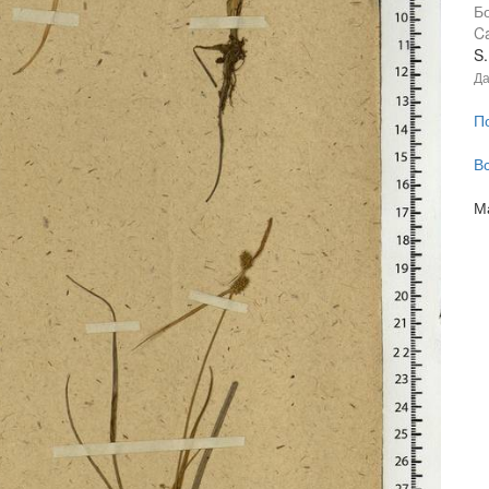
Б
Ca
S.
Да
П
В
М