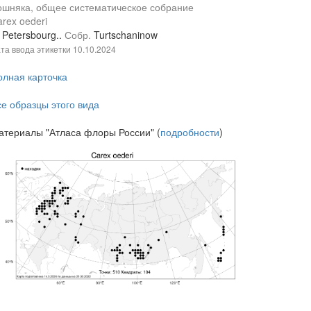
ошняка, общее систематическое собрание
rex oederi
 Petersbourg..
Собр.
Turtschaninow
та ввода этикетки
10.10.2024
олная карточка
се образцы этого вида
атериалы "Атласа флоры России" (
подробности
)