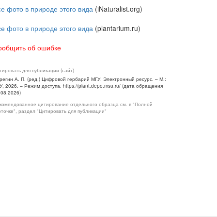
се фото в природе этого вида
(iNaturalist.org)
се фото в природе этого вида
(plantarium.ru)
ообщить об ошибке
тировать для публикации (сайт)
регин А. П. (ред.) Цифровой гербарий МГУ: Электронный ресурс. – М.:
У, 2026. – Режим доступа: https://plant.depo.msu.ru/ (дата обращения
.08.2026)
комендованное цитирование отдельного образца см. в "Полной
рточке", раздел "Цитировать для публикации"