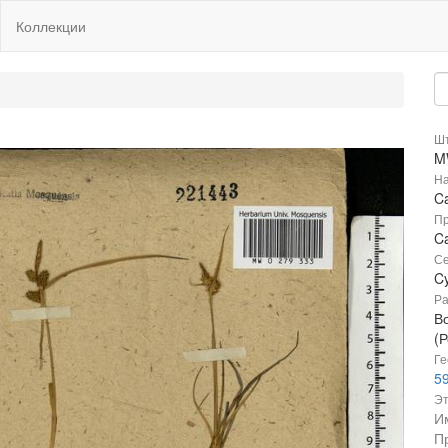
Коллекции
Шт
M
На
Ca
Пр
Ca
Се
C
Ра
В
(Р
Ге
59
Эт
И
П