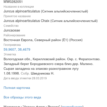
MW0282051
Название в коллекции
Juncus alpinoarticulatus (Ситник альпийскочленистый)
Принятое название
Juncus alpinoarticulatus Chaix (Ситник альпийскочленистый)
Семейство
Juncaceae
Районирование
Восточная Европа, Северный район (E1) (Россия)
Геопривязка
59,9607, 38,4679
Этикетка
Вологодская обл., Кирилловский район. Окр. с. Ферапонтово.
Западный берег Бородаевского озера близ дер. Малино.
Сырая западина на злаково-разнотравном лугу
1.08.1998.
Собр.
Шведчикова Н.
Дата ввода этикетки
28.03.2019
Полная карточка
Все образцы этого вида
Материалы "Атласа флоры России" (
подробности
)