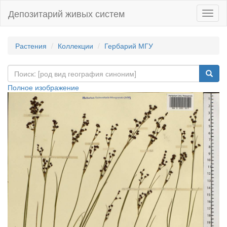
Депозитарий живых систем
Навиг
Растения
Коллекции
Гербарий МГУ
Полное изображение