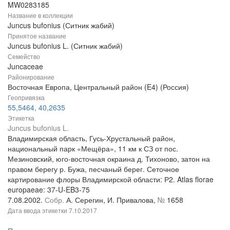
MW0283185
Название в коллекции
Juncus bufonius (Ситник жабий)
Принятое название
Juncus bufonius L. (Ситник жабий)
Семейство
Juncaceae
Районирование
Восточная Европа, Центральный район (E4) (Россия)
Геопривязка
55,5464, 40,2635
Этикетка
Juncus bufonius L.
Владимирская область, Гусь-Хрустальный район,
национальный парк «Мещёра», 11 км к СЗ от пос.
Мезиновский, юго-восточная окраина д. Тихоново, затон на
правом берегу р. Бужа, песчаный берег. Сеточное
картирование флоры Владимирской области: Р2. Atlas florae
europaeae: 37-U-EB3-75
7.08.2002.
Собр.
А. Серегин, И. Привалова,
№
1658
Дата ввода этикетки
7.10.2017