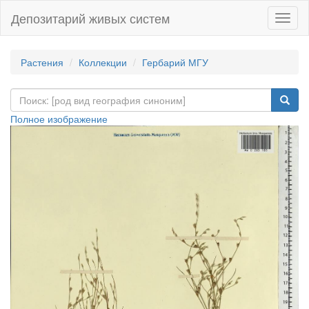
Депозитарий живых систем
Навиг
Растения
Коллекции
Гербарий МГУ
Полное изображение