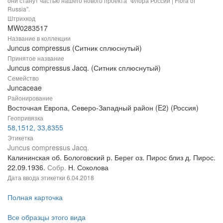
они станут частью нашего нового проекта "Флора России | Flora of
Russia".
Штрихкод
MW0283517
Название в коллекции
Juncus compressus (Ситник сплюснутый)
Принятое название
Juncus compressus Jacq. (Ситник сплюснутый)
Семейство
Juncaceae
Районирование
Восточная Европа, Северо-Западный район (E2) (Россия)
Геопривязка
58,1512, 33,8355
Этикетка
Juncus compressus Jacq.
Калининская об. Бологовский р. Берег оз. Пирос близ д. Пирос.
22.09.1936.
Собр.
Н. Соколова
Дата ввода этикетки
6.04.2018
Полная карточка
Все образцы этого вида