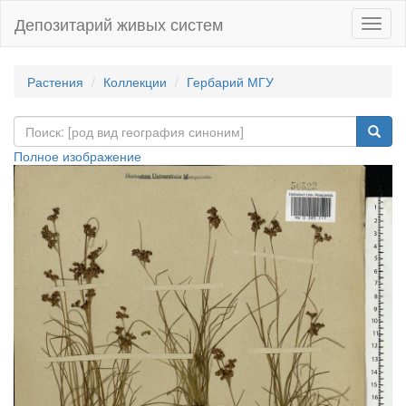
Депозитарий живых систем
Навиг
Растения
Коллекции
Гербарий МГУ
Полное изображение