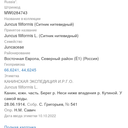
Russia".
Штрихкод
MW0284743
Название в коллекции
Juncus filiformis (Ситник нитевидный)
Принятое название
Juncus filiformis L. (Ситник нитевидный)
Семейство
Juncaceae
Районирование
Восточная Европа, Северный район (E1) (Россия)
Геопривязка
66,6241, 44,6245
Этикетка
КАНИНСКАЯ ЭКСПЕДИЦИЯ И.Р.Г.О.
Juncus filiformis L.
Канин, южн. часть. Берег р. Неси ниже впадения р. Кутиной. У
самой воды.
28.06.1914.
Собр.
С. Григорьев,
№
541
Опр.
Н.М. Савич
Дата ввода этикетки
10.10.2022
Полная карточка