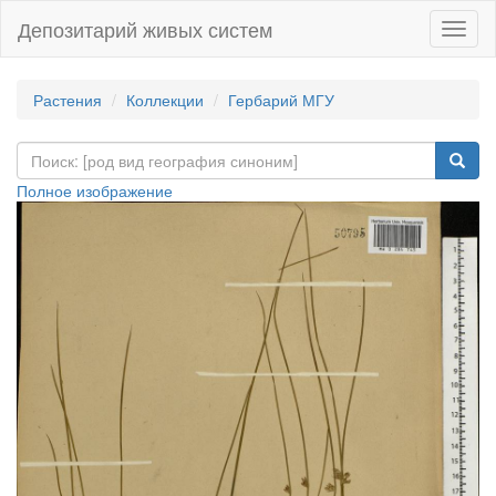
Депозитарий живых систем
Навиг
Растения
Коллекции
Гербарий МГУ
Полное изображение