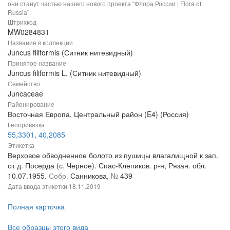
они станут частью нашего нового проекта "Флора России | Flora of
Russia".
Штрихкод
MW0284831
Название в коллекции
Juncus filiformis (Ситник нитевидный)
Принятое название
Juncus filiformis L. (Ситник нитевидный)
Семейство
Juncaceae
Районирование
Восточная Европа, Центральный район (E4) (Россия)
Геопривязка
55,3301, 40,2085
Этикетка
Верховое обводненное болото из пушицы влагалищной к зап.
от д. Посерда (с. Черное). Спас-Клепиков. р-н, Рязан. обл.
10.07.1955.
Собр.
Санникова,
№
439
Дата ввода этикетки
18.11.2019
Полная карточка
Все образцы этого вида