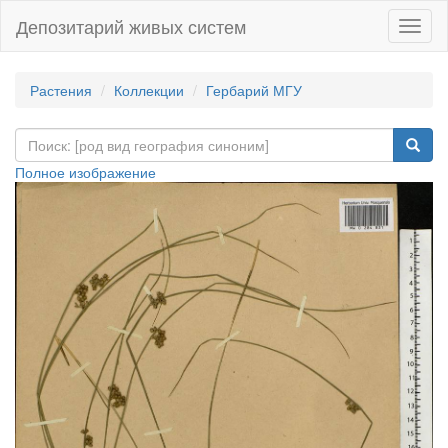
Депозитарий живых систем
Навиг
Растения
Коллекции
Гербарий МГУ
Полное изображение