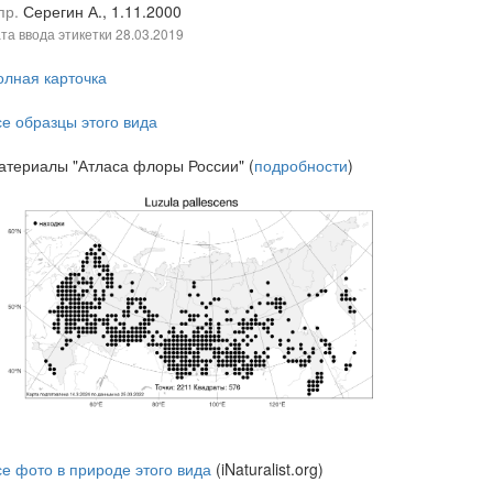
пр.
Серегин А., 1.11.2000
та ввода этикетки
28.03.2019
олная карточка
се образцы этого вида
атериалы "Атласа флоры России" (
подробности
)
се фото в природе этого вида
(iNaturalist.org)