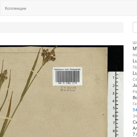
Коллекции
Шт
M
На
Lu
Пр
Lu
Се
J
Ра
В
Ге
54
Эт
Ск
А
7