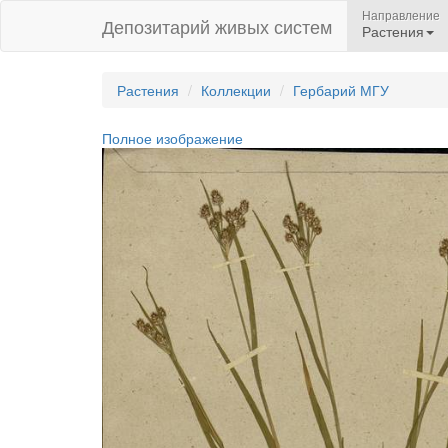
Направление
Депозитарий живых систем
Растения
Растения
Коллекции
Гербарий МГУ
Полное изображение