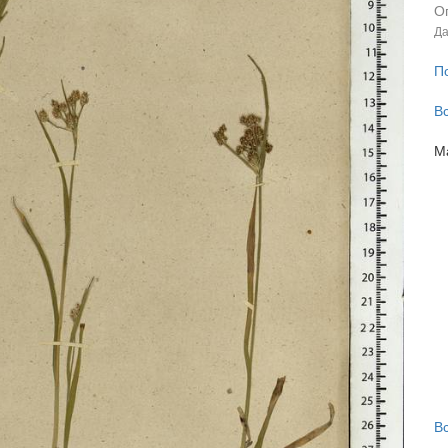
О
Да
П
В
М
В