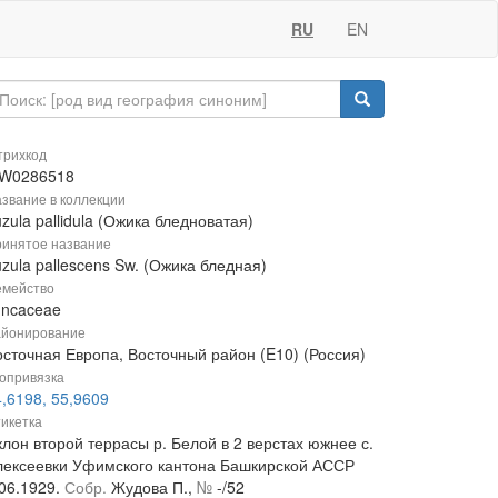
RU
EN
рихкод
W0286518
звание в коллекции
zula pallidula (Ожика бледноватая)
инятое название
zula pallescens Sw. (Ожика бледная)
мейство
uncaceae
йонирование
осточная Европа, Восточный район (E10) (Россия)
опривязка
,6198, 55,9609
икетка
лон второй террасы р. Белой в 2 верстах южнее с.
лексеевки Уфимского кантона Башкирской АССР
.06.1929.
Собр.
Жудова П.,
№
-/52