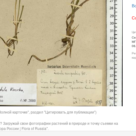
В
С
Ци
Се
МГ
06
Ре
ка
олной карточке", раздел "Цитировать для публикации")
? Загружай свои фотографии растений в природе и точку съемки на
ра России | Flora of Russia".