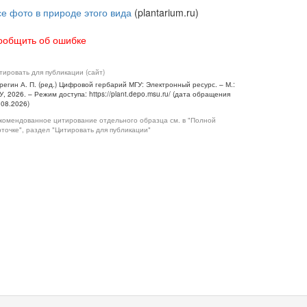
се фото в природе этого вида
(plantarium.ru)
ообщить об ошибке
тировать для публикации (сайт)
регин А. П. (ред.) Цифровой гербарий МГУ: Электронный ресурс. – М.:
У, 2026. – Режим доступа: https://plant.depo.msu.ru/ (дата обращения
.08.2026)
комендованное цитирование отдельного образца см. в "Полной
рточке", раздел "Цитировать для публикации"