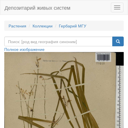
Депозитарий живых систем
Навиг
Растения
Коллекции
Гербарий МГУ
Полное изображение