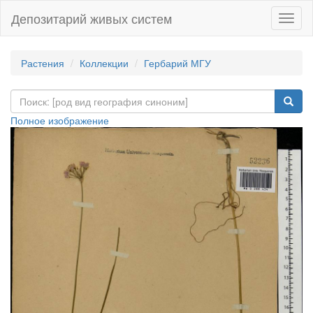
Депозитарий живых систем
Навиг
Растения
Коллекции
Гербарий МГУ
Полное изображение