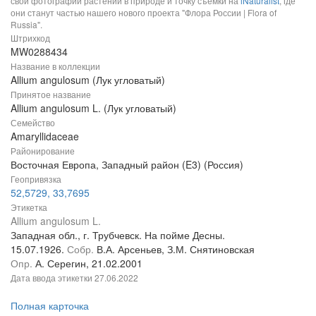
свои фотографии растений в природе и точку съемки на
iNaturalist
, где
они станут частью нашего нового проекта "Флора России | Flora of
Russia".
Штрихкод
MW0288434
Название в коллекции
Allium angulosum (Лук угловатый)
Принятое название
Allium angulosum L. (Лук угловатый)
Семейство
Amaryllidaceae
Районирование
Восточная Европа, Западный район (E3) (Россия)
Геопривязка
52,5729, 33,7695
Этикетка
Allium angulosum L.
Западная обл., г. Трубчевск. На пойме Десны.
15.07.1926.
Собр.
В.А. Арсеньев, З.М. Снятиновская
Опр.
А. Серегин, 21.02.2001
Дата ввода этикетки
27.06.2022
Полная карточка