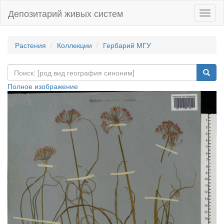
Депозитарий живых систем
Навиг
Растения
Коллекции
Гербарий МГУ
Полное изображение