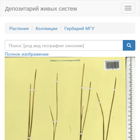
Депозитарий живых систем
Навиг
Растения
Коллекции
Гербарий МГУ
Полное изображение