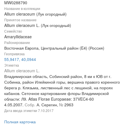
MW0288790
Название в коллекции
Allium oleraceum (Лук огородный)
Принятое название
Allium oleraceum L. (Лук огородный)
Семейство
Amaryllidaceae
Районирование
Восточная Европа, Центральный район (E4) (Россия)
Геопривязка
55,9417, 40,0944
Этикетка
Allium oleraceum L.
Владимирская область, Собинский район, 8 км к ЮВ от г.
Собинка, район Илейкиной горы, вершина правого коренного
берега р. Клязьма, лиственный лес с лещиной, на пороях
кабанов. Сеточное картирование флоры Владимирской
области: Л9. Atlas Florae Europaeae: 37VEC4-60
4.05.2007.
Собр.
А. Серегин,
№
2963
Дата ввода этикетки
7.10.2017
Полная карточка