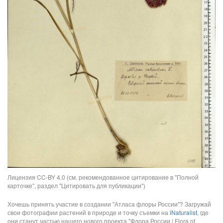
Лицензия CC-BY 4.0 (см. рекомендованное цитирование в "Полной
карточке", раздел "Цитировать для публикации")
Хочешь принять участие в создании "Атласа флоры России"? Загружай
свои фотографии растений в природе и точку съемки на
iNaturalist
, где
они станут частью нашего нового проекта "Флора России | Flora of