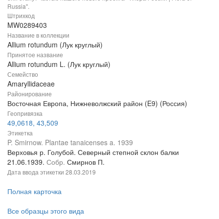
Russia".
Штрихкод
MW0289403
Название в коллекции
Allium rotundum (Лук круглый)
Принятое название
Allium rotundum L. (Лук круглый)
Семейство
Amaryllidaceae
Районирование
Восточная Европа, Нижневолжский район (E9) (Россия)
Геопривязка
49,0618, 43,509
Этикетка
P. Smirnow. Plantae tanaicenses a. 1939
Верховья р. Голубой. Северный степной склон балки
21.06.1939.
Собр.
Смирнов П.
Дата ввода этикетки
28.03.2019
Полная карточка
Все образцы этого вида