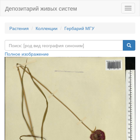
Депозитарий живых систем
Навиг
Растения
Коллекции
Гербарий МГУ
Полное изображение