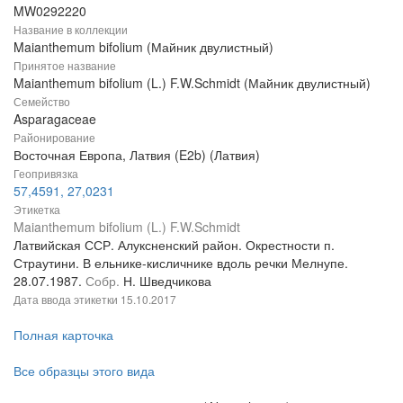
MW0292220
Название в коллекции
Maianthemum bifolium (Майник двулистный)
Принятое название
Maianthemum bifolium (L.) F.W.Schmidt (Майник двулистный)
Семейство
Asparagaceae
Районирование
Восточная Европа, Латвия (E2b) (Латвия)
Геопривязка
57,4591, 27,0231
Этикетка
Maianthemum bifolium (L.) F.W.Schmidt
Латвийская ССР. Алуксненский район. Окрестности п.
Страутини. В ельнике-кисличнике вдоль речки Мелнупе.
28.07.1987.
Собр.
Н. Шведчикова
Дата ввода этикетки
15.10.2017
Полная карточка
Все образцы этого вида