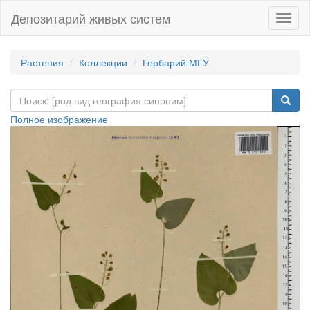
Депозитарий живых систем
Навиг
Растения
Коллекции
Гербарий МГУ
Полное изображение