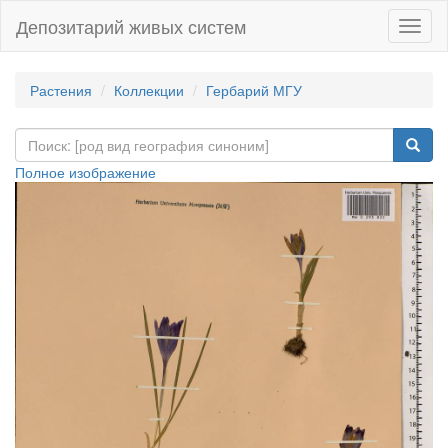
Депозитарий живых систем
Навиг
Растения
Коллекции
Гербарий МГУ
Полное изображение