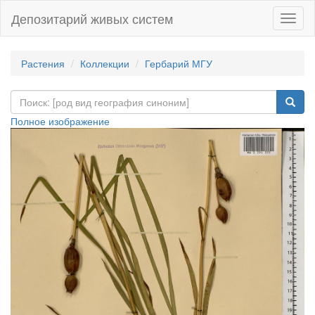
Депозитарий живых систем
Навиг
Растения
Коллекции
Гербарий МГУ
Полное изображение