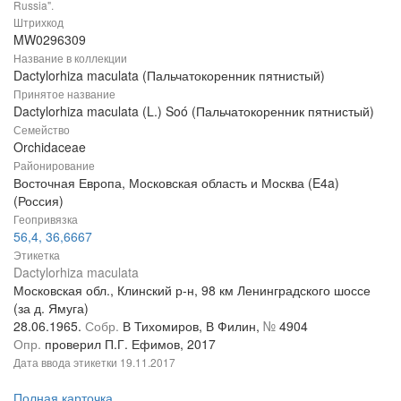
Russia".
Штрихкод
MW0296309
Название в коллекции
Dactylorhiza maculata (Пальчатокоренник пятнистый)
Принятое название
Dactylorhiza maculata (L.) Soó (Пальчатокоренник пятнистый)
Семейство
Orchidaceae
Районирование
Восточная Европа, Московская область и Москва (E4a)
(Россия)
Геопривязка
56,4, 36,6667
Этикетка
Dactylorhiza maculata
Московская обл., Клинский р-н, 98 км Ленинградского шоссе
(за д. Ямуга)
28.06.1965.
Собр.
В Тихомиров, В Филин,
№
4904
Опр.
проверил П.Г. Ефимов, 2017
Дата ввода этикетки
19.11.2017
Полная карточка