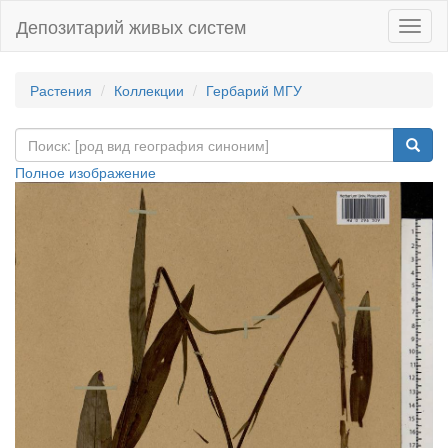
Депозитарий живых систем
Навиг
Растения
Коллекции
Гербарий МГУ
Полное изображение