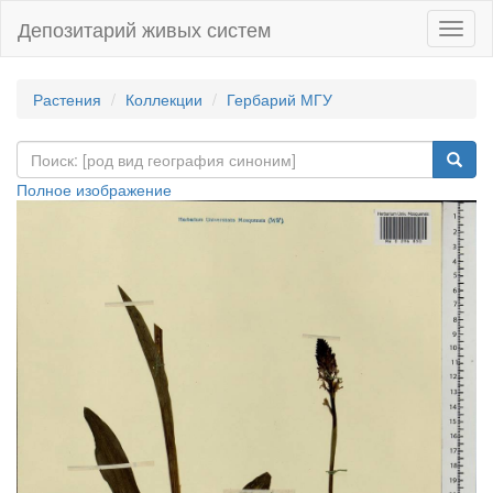
Депозитарий живых систем
Навиг
Растения
Коллекции
Гербарий МГУ
Полное изображение