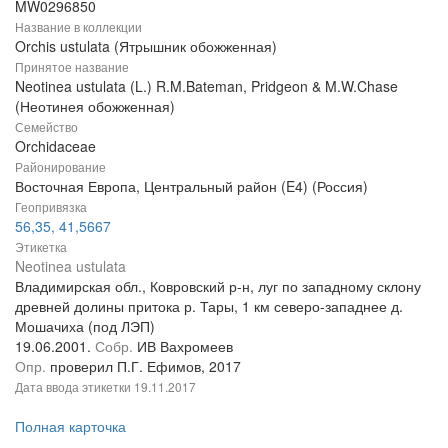
MW0296850
Название в коллекции
Orchis ustulata (Ятрышник обожженная)
Принятое название
Neotinea ustulata (L.) R.M.Bateman, Pridgeon & M.W.Chase
(Неотинея обожженная)
Семейство
Orchidaceae
Районирование
Восточная Европа, Центральный район (E4) (Россия)
Геопривязка
56,35, 41,5667
Этикетка
Neotinea ustulata
Владимирская обл., Ковровский р-н, луг по западному склону
древней долины притока р. Тары, 1 км северо-западнее д.
Мошачиха (под ЛЭП)
19.06.2001.
Собр.
ИВ Вахромеев
Опр.
проверил П.Г. Ефимов, 2017
Дата ввода этикетки
19.11.2017
Полная карточка