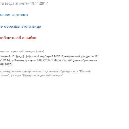
та ввода этикетки
19.11.2017
олная карточка
се образцы этого вида
ообщить об ошибке
тировать для публикации (сайт)
регин А. П. (ред.) Цифровой гербарий МГУ: Электронный ресурс. – М.:
У, 2026. – Режим доступа: https://plant.depo.msu.ru/ (дата обращения
.08.2026)
комендованное цитирование отдельного образца см. в "Полной
рточке", раздел "Цитировать для публикации"