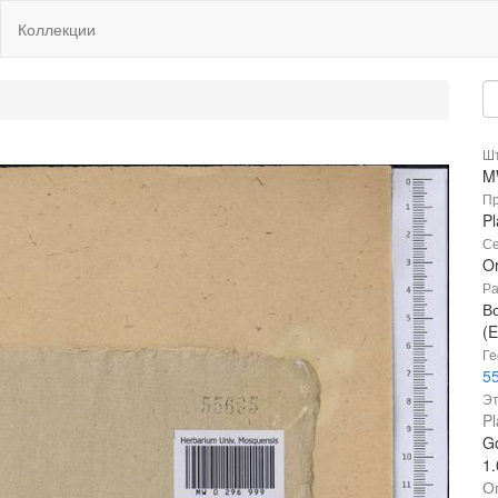
Коллекции
Шт
M
Пр
Pl
Се
O
Ра
В
(E
Ге
55
Эт
Pl
Go
1
О