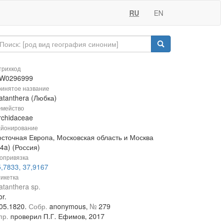
RU
EN
рихкод
W0296999
инятое название
atanthera (Любка)
мейство
rchidaceae
йонирование
осточная Европа, Московская область и Москва
4a) (Россия)
опривязка
,7833, 37,9167
икетка
atanthera sp.
r.
.05.1820.
Собр.
anonymous,
№
279
пр.
проверил П.Г. Ефимов, 2017