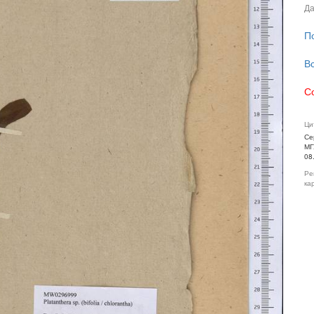
Да
П
В
С
Ци
Се
МГ
08
Ре
ка