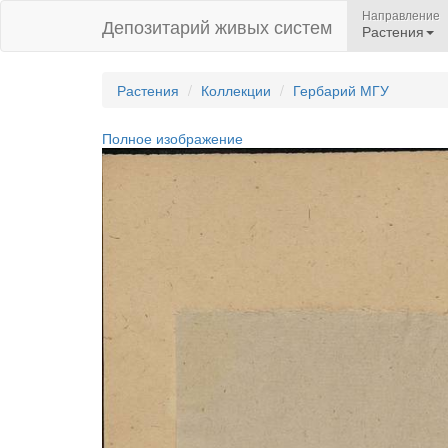
Направление
Депозитарий живых систем
Растения
Растения
Коллекции
Гербарий МГУ
Полное изображение