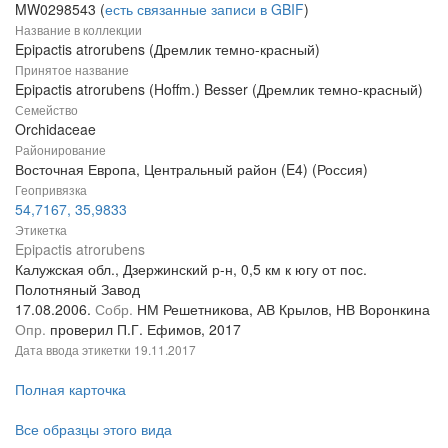
MW0298543 (
есть связанные записи в GBIF
)
Название в коллекции
Epipactis atrorubens (Дремлик темно-красный)
Принятое название
Epipactis atrorubens (Hoffm.) Besser (Дремлик темно-красный)
Семейство
Orchidaceae
Районирование
Восточная Европа, Центральный район (E4) (Россия)
Геопривязка
54,7167, 35,9833
Этикетка
Epipactis atrorubens
Калужская обл., Дзержинский р-н, 0,5 км к югу от пос.
Полотняный Завод
17.08.2006.
Собр.
НМ Решетникова, АВ Крылов, НВ Воронкина
Опр.
проверил П.Г. Ефимов, 2017
Дата ввода этикетки
19.11.2017
Полная карточка
Все образцы этого вида