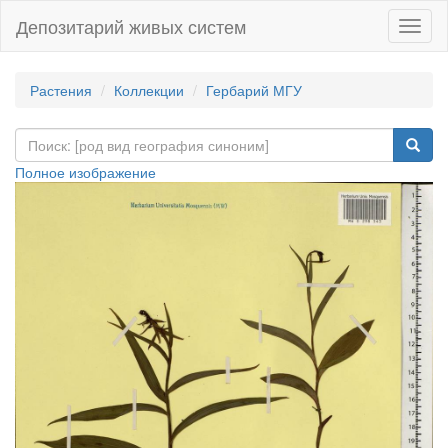
Депозитарий живых систем
Навиг
Растения
Коллекции
Гербарий МГУ
Полное изображение