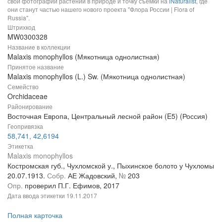
свои фотографии растений в природе и точку съемки на
iNaturalist
, где
они станут частью нашего нового проекта "Флора России | Flora of
Russia".
Штрихкод
MW0300328
Название в коллекции
Malaxis monophyllos (Мякотница однолистная)
Принятое название
Malaxis monophyllos (L.) Sw. (Мякотница однолистная)
Семейство
Orchidaceae
Районирование
Восточная Европа, Центральный лесной район (E5) (Россия)
Геопривязка
58,741, 42,6194
Этикетка
Malaxis monophyllos
Костромская губ., Чухломской у., Пыхинское болото у Чухломы
20.07.1913.
Собр.
АЕ Жадовский,
№
203
Опр.
проверил П.Г. Ефимов, 2017
Дата ввода этикетки
19.11.2017
Полная карточка