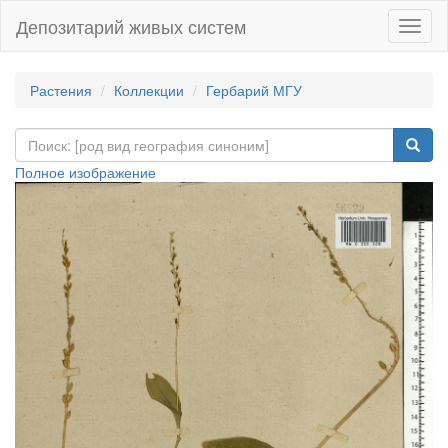
Депозитарий живых систем
Навиг
Растения
Коллекции
Гербарий МГУ
Полное изображение