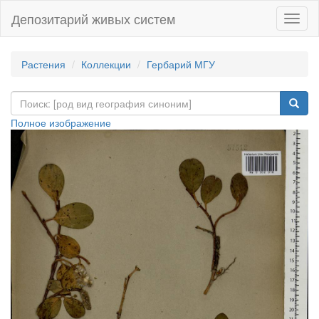
Депозитарий живых систем
Навиг
Растения
Коллекции
Гербарий МГУ
Полное изображение