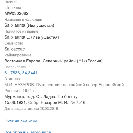
Russia".
Штрихкод
MW0302082
Название в коллекции
Salix aurita (Ива ушастая)
Принятое название
Salix aurita L. (Ива ушастая)
Семейство
Salicaceae
Районирование
Восточная Европа, Северный район (E1) (Россия)
Геопривязка
61,7836, 34,3441
Этикетка
М.И. НАЗАРОВ. Путешествие на крайний север Европейской
России в 1921 г.
Мурманск. ж. д. Ст. Ладва. По болоту
15.06.1921.
Собр.
Назаров М. И.,
№
7516
Дата ввода этикетки
28.03.2019
Полная карточка
Все образцы этого вида