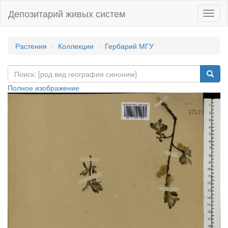
Депозитарий живых систем
Навиг
Растения
Коллекции
Гербарий МГУ
Полное изображение