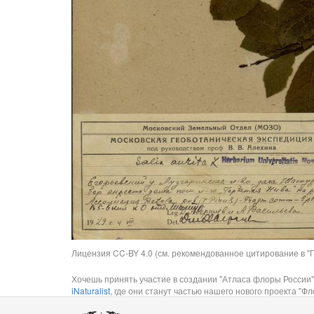
Лицензия CC-BY 4.0 (см. рекомендованное цитирование в "П
Хочешь принять участие в создании "Атласа флоры России"
iNaturalist
, где они станут частью нашего нового проекта "Фло