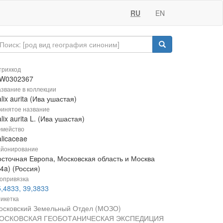
RU
EN
рихкод
W0302367
звание в коллекции
lix aurita (Ива ушастая)
инятое название
lix aurita L. (Ива ушастая)
мейство
licaceae
йонирование
осточная Европа, Московская область и Москва
4a) (Россия)
опривязка
,4833, 39,3833
икетка
осковский Земельный Отдел (МОЗО)
ОСКОВСКАЯ ГЕОБОТАНИЧЕСКАЯ ЭКСПЕДИЦИЯ