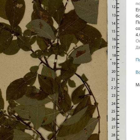
п
Ег
бо
По
c
4
О
Да
П
В
М