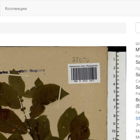
Коллекции
Шт
M
На
Sa
Пр
Sa
Се
Sa
Ра
В
(E
Ге
55
Эт
М
М