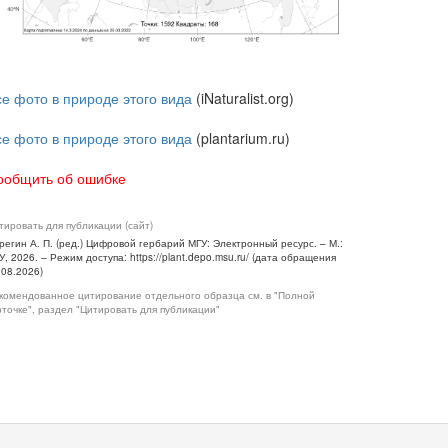
се фото в природе этого вида
(iNaturalist.org)
се фото в природе этого вида
(plantarium.ru)
ообщить об ошибке
тировать для публикации (сайт)
регин А. П. (ред.) Цифровой гербарий МГУ: Электронный ресурс. – М.:
У, 2026. – Режим доступа: https://plant.depo.msu.ru/ (дата обращения
.08.2026)
комендованное цитирование отдельного образца см. в "Полной
рточке", раздел "Цитировать для публикации"