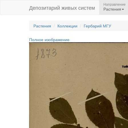
Направление
Депозитарий живых систем
Растения
Растения
Коллекции
Гербарий МГУ
Полное изображение