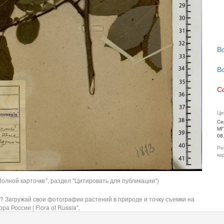
В
В
С
Ци
Се
МГ
08
Ре
ка
олной карточке", раздел "Цитировать для публикации")
? Загружай свои фотографии растений в природе и точку съемки на
ра России | Flora of Russia".