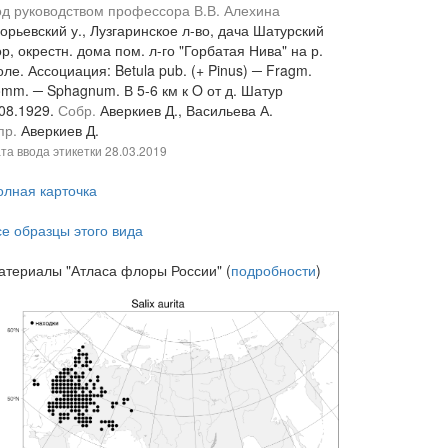
од руководством профессора В.В. Алехина
орьевский у., Лузгаринское л-во, дача Шатурский
р, окрестн. дома пом. л-го "Горбатая Нива" на р.
ле. Ассоциация: Betula pub. (+ Pinus) ─ Fragm.
omm. ─ Sphagnum. В 5-6 км к O от д. Шатур
.08.1929.
Собр.
Аверкиев Д., Васильева А.
пр.
Аверкиев Д.
та ввода этикетки
28.03.2019
олная карточка
се образцы этого вида
атериалы "Атласа флоры России" (
подробности
)