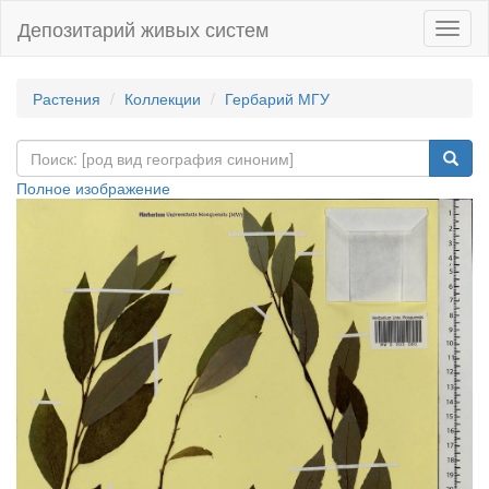
Депозитарий живых систем
Навиг
Растения
Коллекции
Гербарий МГУ
Полное изображение