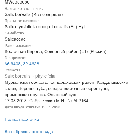
MW0303080
Название в коллекции
Salix borealis (Ива северная)
Принятое название
Salix myrsinifolia subsp. borealis (Fr.) Hyl.
Семейство
Salicaceae
Районирование
Восточная Европа, Северный район (E1) (Россия)
Геопривязка
66,9408, 32,4628
Этикетка
Salix borealis × phylicifolia
Мурманская область, Кандалакшский район, Кандалакшский
залив, Воронья губа, северо-восточный берег губы,
приморская опушка. Одинокий куст
17.08.2013.
Собр.
Кожин М.Н.,
№
M-2164
Дата ввода этикетки
13.01.2020
Полная карточка
Все образцы этого вида