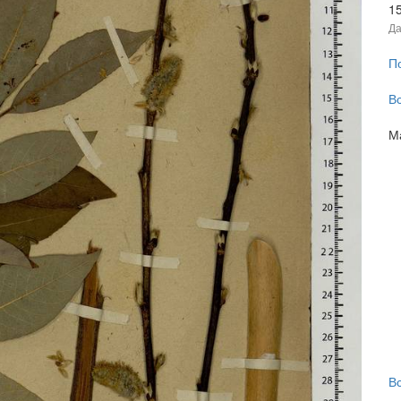
1
Да
П
В
М
В