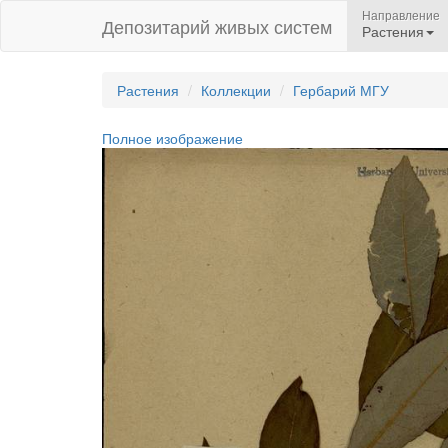
Направление
Депозитарий живых систем
Растения
Растения
Коллекции
Гербарий МГУ
Полное изображение