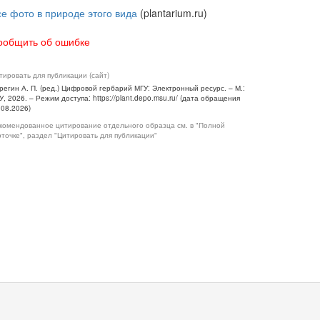
се фото в природе этого вида
(plantarium.ru)
ообщить об ошибке
тировать для публикации (сайт)
регин А. П. (ред.) Цифровой гербарий МГУ: Электронный ресурс. – М.:
У, 2026. – Режим доступа: https://plant.depo.msu.ru/ (дата обращения
.08.2026)
комендованное цитирование отдельного образца см. в "Полной
рточке", раздел "Цитировать для публикации"