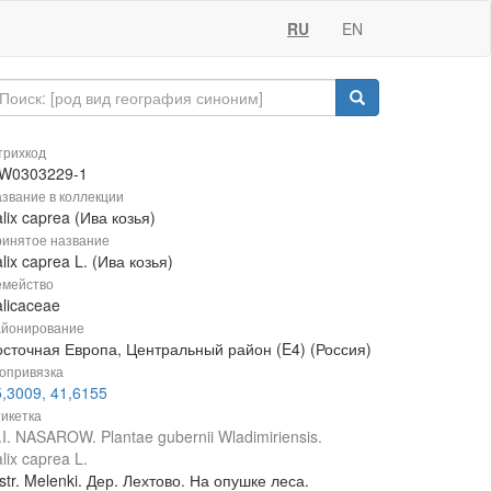
RU
EN
рихкод
W0303229-1
звание в коллекции
lix caprea (Ива козья)
инятое название
lix caprea L. (Ива козья)
мейство
licaceae
йонирование
осточная Европа, Центральный район (E4) (Россия)
опривязка
,3009, 41,6155
икетка
I. NASAROW. Plantae gubernii Wladimiriensis.
lix caprea L.
str. Melenki. Дер. Лехтово. На опушке леса.