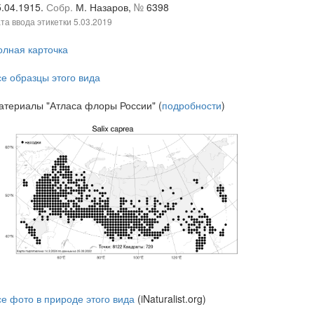
5.04.1915.
Собр.
М. Назаров,
№
6398
та ввода этикетки
5.03.2019
олная карточка
се образцы этого вида
атериалы "Атласа флоры России" (
подробности
)
се фото в природе этого вида
(iNaturalist.org)