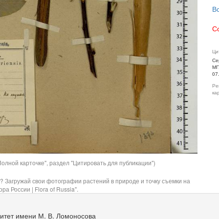
В
С
Ци
Се
МГ
07
Ре
ка
олной карточке", раздел "Цитировать для публикации")
? Загружай свои фотографии растений в природе и точку съемки на
ра России | Flora of Russia".
итет имени М. В. Ломоносова