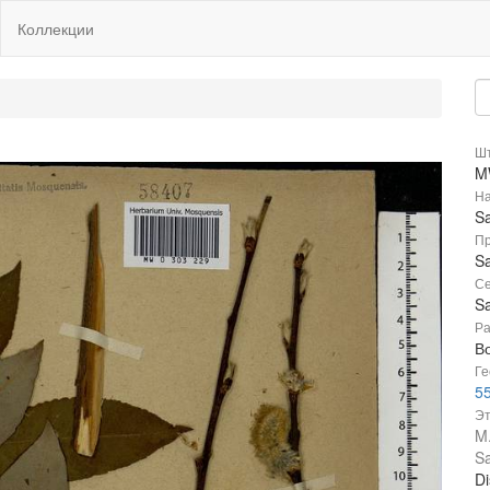
Коллекции
Шт
M
На
Sa
Пр
Sa
Се
Sa
Ра
В
Ге
55
Эт
M.
Sa
Di