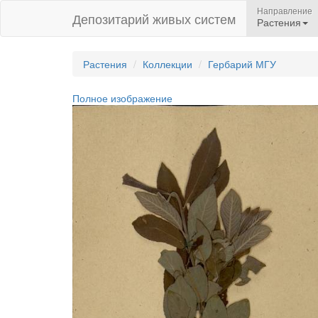
Направление
Депозитарий живых систем
Растения
Растения
Коллекции
Гербарий МГУ
Полное изображение