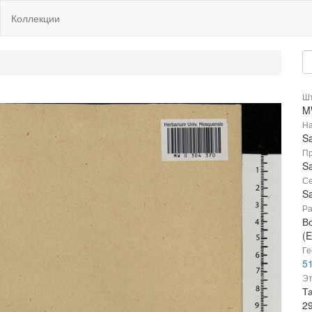
Коллекции
Шт
M
На
Sa
Пр
Sa
Се
Sa
Ра
В
(E
Ге
51
Эт
Та
2