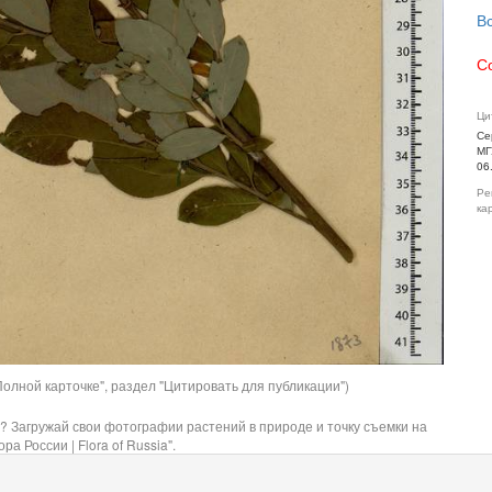
В
С
Ци
Се
МГ
06
Ре
ка
олной карточке", раздел "Цитировать для публикации")
? Загружай свои фотографии растений в природе и точку съемки на
ра России | Flora of Russia".