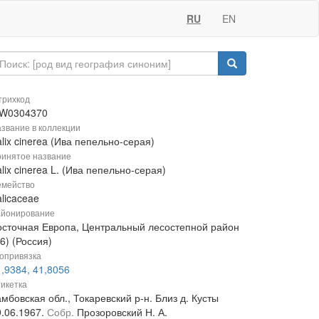
RU
EN
рихкод
W0304370
звание в коллекции
lix cinerea (Ива пепельно-серая)
инятое название
lix cinerea L. (Ива пепельно-серая)
мейство
licaceae
йонирование
осточная Европа, Центральный лесостепной район
6) (Россия)
опривязка
,9384, 41,8056
икетка
мбовская обл., Токаревский р-н. Близ д. Кусты
9.06.1967.
Собр.
Прозоровский Н. А.