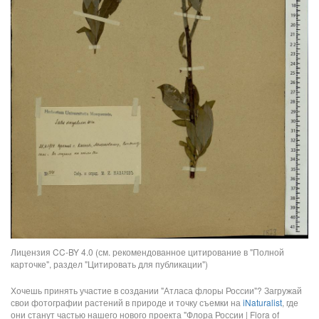
Лицензия CC-BY 4.0 (см. рекомендованное цитирование в "Полной
карточке", раздел "Цитировать для публикации")
Хочешь принять участие в создании "Атласа флоры России"? Загружай
свои фотографии растений в природе и точку съемки на
iNaturalist
, где
они станут частью нашего нового проекта "Флора России | Flora of