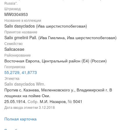
Russia".
Штрихкод
MW0304953
Название в коллекции
Salix dasyclados (Ива шерстистопобеговая)
Принятое название
Salix gmelinii Pall. (Ива Гмелина, Ива шерстистопобеговая)
Семейство
Salicaceae
Районирование
Восточная Европа, Центральный район (E4) (Россия)
Геопривязка
55,2729, 41,8773
Этикетка
Salix dasyclados Wim.
Против с. Казнева, Меленковского у., Владимирской г. В
лощинах на пойме Оки.
25.05.1914.
Собр.
М.И. Назаров,
№
5041
Дата ввода этикетки
3.12.2018
Полная карточка