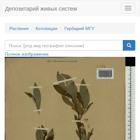
Депозитарий живых систем
Навиг
Растения
Коллекции
Гербарий МГУ
Полное изображение