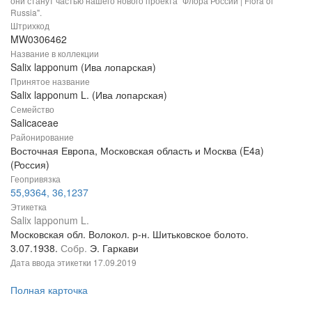
они станут частью нашего нового проекта "Флора России | Flora of
Russia".
Штрихкод
MW0306462
Название в коллекции
Salix lapponum (Ива лопарская)
Принятое название
Salix lapponum L. (Ива лопарская)
Семейство
Salicaceae
Районирование
Восточная Европа, Московская область и Москва (E4a)
(Россия)
Геопривязка
55,9364, 36,1237
Этикетка
Salix lapponum L.
Московская обл. Волокол. р-н. Шитьковское болото.
3.07.1938.
Собр.
Э. Гаркави
Дата ввода этикетки
17.09.2019
Полная карточка