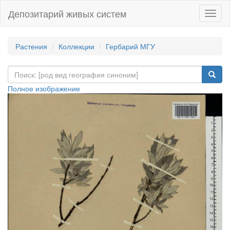
Депозитарий живых систем
Навиг
Растения
Коллекции
Гербарий МГУ
Полное изображение