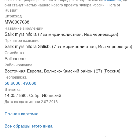
они станут частью нашего нового проекта "Флора России | Flora of
Russia".
Штрихкод
MW0307688
Название в коллекции
Salix myrsinifolia (Ива мирзинолистная, Ива чернеющая)
Принятое название
Salix myrsinifolia Salisb. (Ива мирзинолистная, Ива чернеющая)
Семейство
Salicaceae
Районирование
Восточная Европа, Волжско-Камский район (E7) (Россия)
Геопривязка
58,6036, 49,668
Этикетка
14.05.1890.
Собр.
Ибянский
Дата ввода этикетки
2.07.2018
Полная карточка
Все образцы этого вида