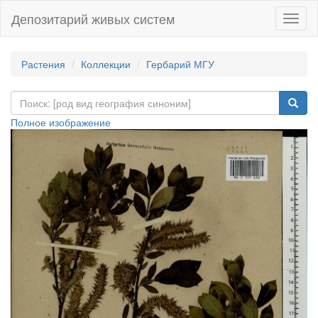
Депозитарий живых систем
Навиг
Растения
Коллекции
Гербарий МГУ
Полное изображение