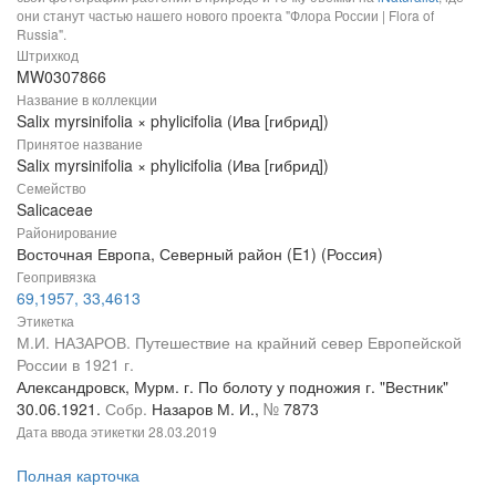
они станут частью нашего нового проекта "Флора России | Flora of
Russia".
Штрихкод
MW0307866
Название в коллекции
Salix myrsinifolia × phylicifolia (Ива [гибрид])
Принятое название
Salix myrsinifolia × phylicifolia (Ива [гибрид])
Семейство
Salicaceae
Районирование
Восточная Европа, Северный район (E1) (Россия)
Геопривязка
69,1957, 33,4613
Этикетка
М.И. НАЗАРОВ. Путешествие на крайний север Европейской
России в 1921 г.
Александровск, Мурм. г. По болоту у подножия г. "Вестник"
30.06.1921.
Собр.
Назаров М. И.,
№
7873
Дата ввода этикетки
28.03.2019
Полная карточка