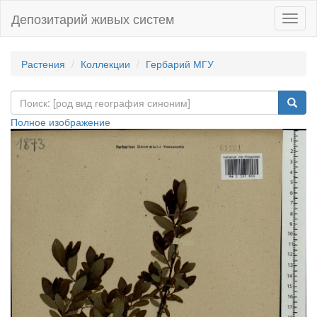
Депозитарий живых систем
Навиг
Растения
Коллекции
Гербарий МГУ
Полное изображение