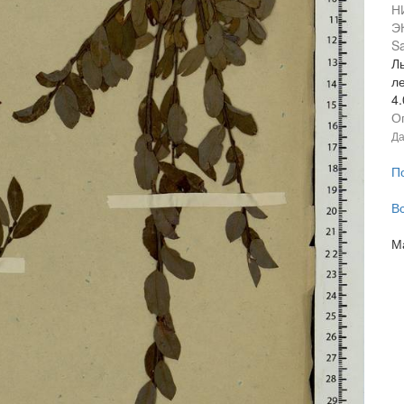
Н
Э
Sa
Л
л
4
О
Да
П
В
М