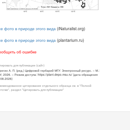
се фото в природе этого вида
(iNaturalist.org)
се фото в природе этого вида
(plantarium.ru)
ообщить об ошибке
тировать для публикации (сайт)
регин А. П. (ред.) Цифровой гербарий МГУ: Электронный ресурс. – М.:
У, 2026. – Режим доступа: https://plant.depo.msu.ru/ (дата обращения
.08.2026)
комендованное цитирование отдельного образца см. в "Полной
рточке", раздел "Цитировать для публикации"