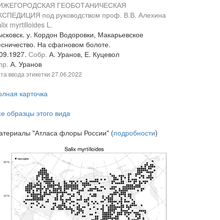
ИЖЕГОРОДСКАЯ ГЕОБОТАНИЧЕСКАЯ
КСПЕДИЦИЯ под руководством проф. В.В. Алехина
lix myrtilloides L.
ысковск. у. Кордон Водоровки, Макарьевское
есничество. На сфагновом болоте.
.09.1927.
Собр.
А. Уранов, Е. Куцевол
пр.
А. Уранов
та ввода этикетки
27.06.2022
олная карточка
се образцы этого вида
атериалы "Атласа флоры России" (
подробности
)