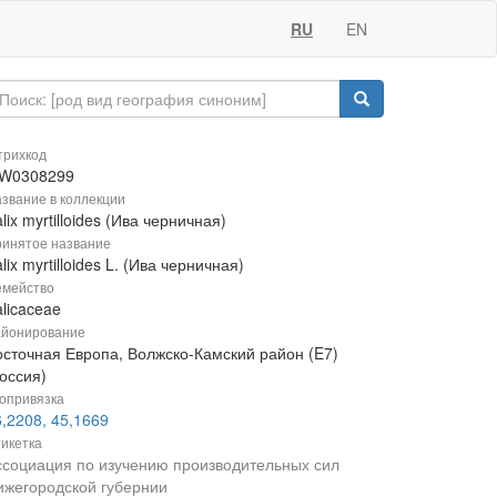
RU
EN
рихкод
W0308299
звание в коллекции
lix myrtilloides (Ива черничная)
инятое название
lix myrtilloides L. (Ива черничная)
мейство
licaceae
йонирование
осточная Европа, Волжско-Камский район (E7)
оссия)
опривязка
,2208, 45,1669
икетка
ссоциация по изучению производительных сил
ижегородской губернии