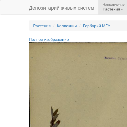
Направление
Депозитарий живых систем
Растения
Растения
Коллекции
Гербарий МГУ
Полное изображение