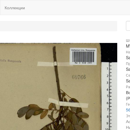
Коллекции
Шт
M
На
Sa
Пр
Sa
Се
Sa
Ра
В
(Р
Ге
56
Эт
А
Н