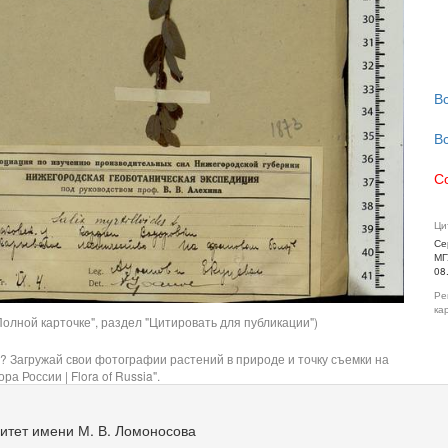
В
В
С
Ци
Се
МГ
08
Ре
ка
олной карточке", раздел "Цитировать для публикации")
? Загружай свои фотографии растений в природе и точку съемки на
ра России | Flora of Russia".
итет имени М. В. Ломоносова