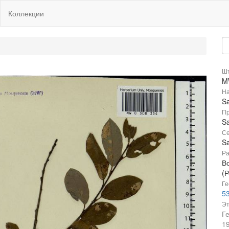
Коллекции
Шт
M
На
Sa
Пр
Sa
Се
Sa
Ра
В
(Р
Ге
53
Эт
Г
1