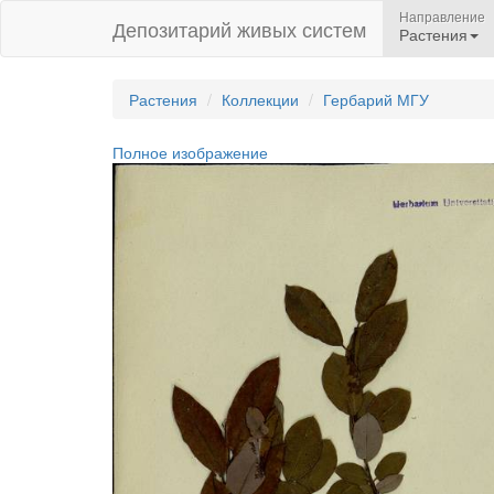
Направление
Депозитарий живых систем
Растения
Растения
Коллекции
Гербарий МГУ
Полное изображение