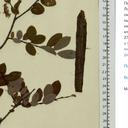
Пе
Ло
о
н
не
к
2
в
м
Да
П
В
М