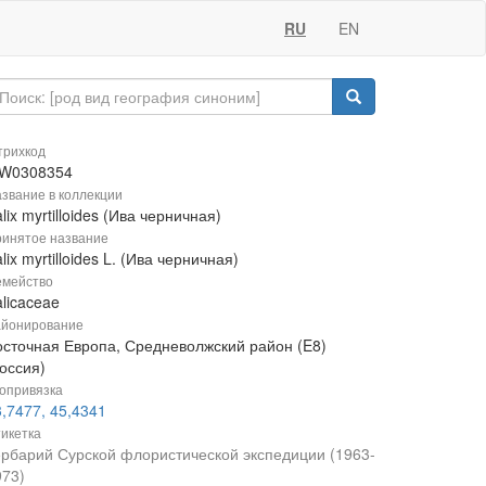
RU
EN
рихкод
W0308354
звание в коллекции
lix myrtilloides (Ива черничная)
инятое название
lix myrtilloides L. (Ива черничная)
мейство
licaceae
йонирование
осточная Европа, Средневолжский район (E8)
оссия)
опривязка
,7477, 45,4341
икетка
ербарий Сурской флористической экспедиции (1963-
973)