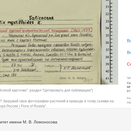
В
В
С
Ци
Се
МГ
олной карточке", раздел "Цитировать для публикации")
07
Ре
? Загружай свои фотографии растений в природе и точку съемки на
ка
ра России | Flora of Russia".
итет имени М. В. Ломоносова