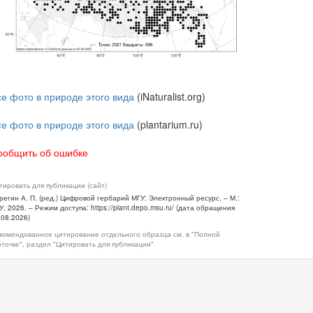
се фото в природе этого вида
(iNaturalist.org)
се фото в природе этого вида
(plantarium.ru)
ообщить об ошибке
тировать для публикации (сайт)
регин А. П. (ред.) Цифровой гербарий МГУ: Электронный ресурс. – М.:
У, 2026. – Режим доступа: https://plant.depo.msu.ru/ (дата обращения
.08.2026)
комендованное цитирование отдельного образца см. в "Полной
рточке", раздел "Цитировать для публикации"