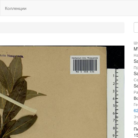
Коллекции
Шт
M
На
Sa
Пр
Sa
Се
Sa
Ра
В
Ге
62
Эт
Sa
П
1