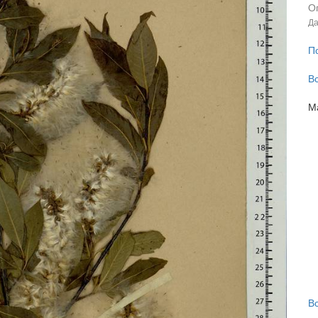
О
Да
П
В
М
В