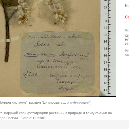
В
С
Ци
Се
МГ
07
Ре
ка
олной карточке", раздел "Цитировать для публикации")
? Загружай свои фотографии растений в природе и точку съемки на
ра России | Flora of Russia".