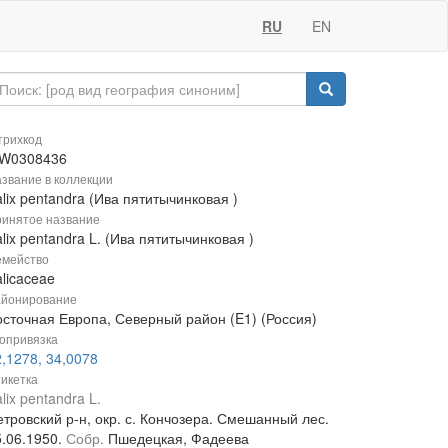
RU
EN
рихкод
W0308436
звание в коллекции
lix pentandra (Ива пятитычинковая )
инятое название
lix pentandra L. (Ива пятитычинковая )
мейство
licaceae
йонирование
осточная Европа, Северный район (E1) (Россия)
опривязка
,1278, 34,0078
икетка
lix pentandra L.
етровский р-н, окр. с. Кончозера. Смешанный лес.
5.06.1950.
Собр.
Пшедецкая, Фадеева