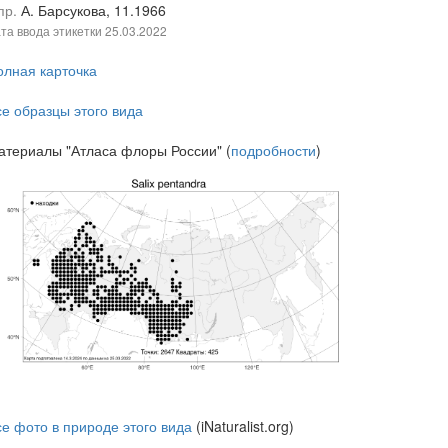
пр.
А. Барсукова, 11.1966
та ввода этикетки
25.03.2022
олная карточка
се образцы этого вида
атериалы "Атласа флоры России" (
подробности
)
се фото в природе этого вида
(iNaturalist.org)