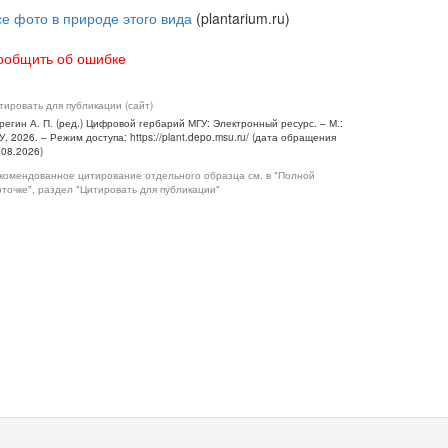
се фото в природе этого вида
(plantarium.ru)
ообщить об ошибке
тировать для публикации (сайт)
регин А. П. (ред.) Цифровой гербарий МГУ: Электронный ресурс. – М.:
У, 2026. – Режим доступа: https://plant.depo.msu.ru/ (дата обращения
.08.2026)
комендованное цитирование отдельного образца см. в "Полной
рточке", раздел "Цитировать для публикации"