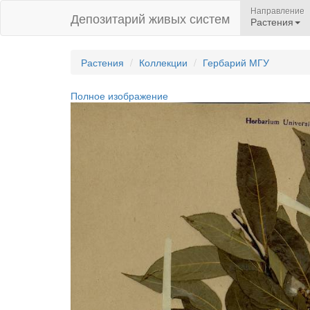
Направление
Депозитарий живых систем
Растения
Растения
Коллекции
Гербарий МГУ
Полное изображение