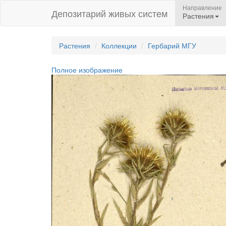
Направление
Депозитарий живых систем
Растения
Растения
Коллекции
Гербарий МГУ
Полное изображение