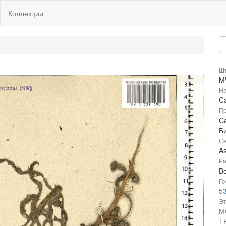
Коллекции
Шт
M
На
Ca
Пр
Ca
Б
Се
A
Ра
В
Ге
53
Эт
М
Т