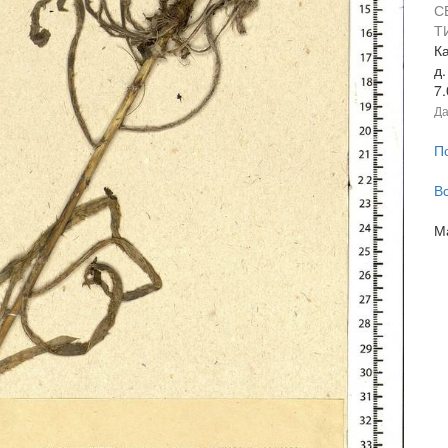
С
Т
Ка
д
7
Да
П
В
М