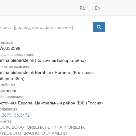
RU
EN
рихкод
W0332598
звание в коллекции
rlina biebersteinii (Колючник Биберштейна)
инятое название
rlina biebersteinii Bernh. ex Hornem. (Колючник
иберштейна)
мейство
steraceae
йонирование
осточная Европа, Центральный район (E4) (Россия)
опривязка
,3873, 35,3472
икетка
ОСКОВСКАЯ ОРДЕНА ЛЕНИНА И ОРДЕНА
РУДОВОГО КРАСНОГО ЗНАМЕНИ