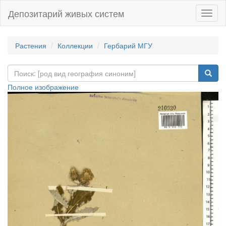
Депозитарий живых систем
Навиг
Растения
Коллекции
Гербарий МГУ
Полное изображение