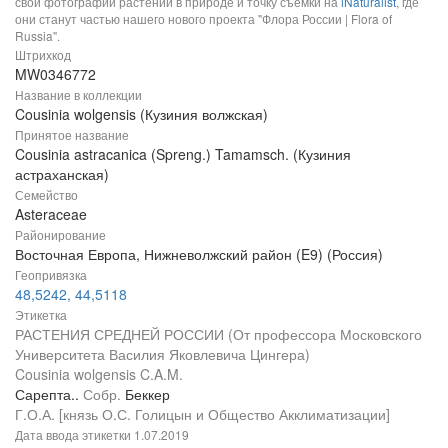
свои фотографии растений в природе и точку съемки на
iNaturalist
, где
они станут частью нашего нового проекта "Флора России | Flora of
Russia".
Штрихкод
MW0346772
Название в коллекции
Cousinia wolgensis (Кузиния волжская)
Принятое название
Cousinia astracanica (Spreng.) Tamamsch. (Кузиния
астраханская)
Семейство
Asteraceae
Районирование
Восточная Европа, Нижневолжский район (E9) (Россия)
Геопривязка
48,5242, 44,5118
Этикетка
РАСТЕНИЯ СРЕДНЕЙ РОССИИ (От профессора Московского
Университета Василия Яковлевича Цингера)
Cousinia wolgensis C.A.M.
Сарепта..
Собр.
Беккер
Г.О.А. [князь О.С. Голицын и Общество Акклиматизации]
Дата ввода этикетки
1.07.2019