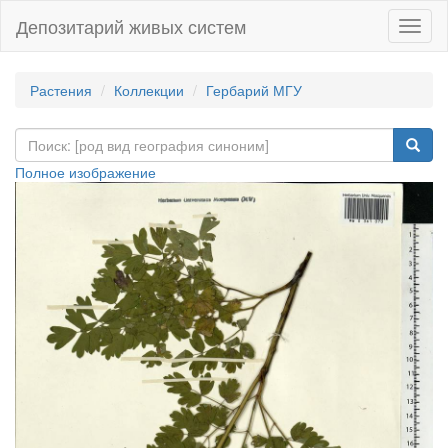
Депозитарий живых систем
Навиг
Растения
Коллекции
Гербарий МГУ
Полное изображение