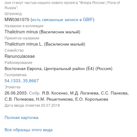
они станут частью нашего нового проекта "Флора России | Flora of
Russia".
Штрихкод
MW0361070 (
есть связанные записи в GBIF
)
Название в коллекции
Thalictrum minus (Bасилисник малый)
Принятое название
Thalictrum minus L. (Bасилисник малый)
Семейство
Ranunculaceae
Районирование
Восточная Европа, Центральный район (E4) (Россия)
Геопривязка
54,1333, 35,8667
Этикетка
26.06.2003.
Собр.
Я.В. Косенко, М.Д. Логачева, С.С. Панкова,
С.В. Полевова, Н.М. Решетникова, Е.О. Королькова
Дата ввода этикетки
20.07.2018
Полная карточка
Все образцы этого вида