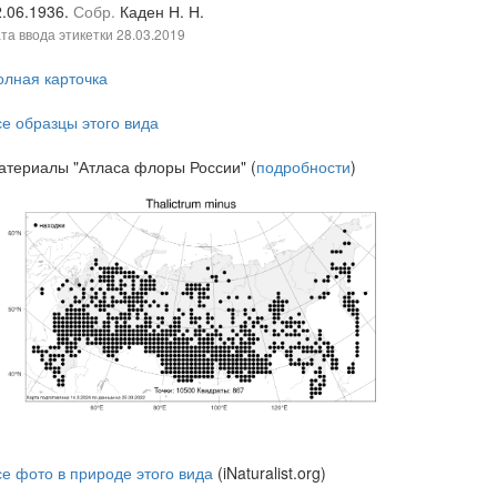
2.06.1936.
Собр.
Каден Н. Н.
та ввода этикетки
28.03.2019
олная карточка
се образцы этого вида
атериалы "Атласа флоры России" (
подробности
)
се фото в природе этого вида
(iNaturalist.org)