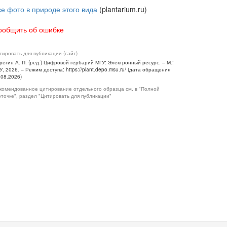
се фото в природе этого вида
(plantarium.ru)
ообщить об ошибке
тировать для публикации (сайт)
регин А. П. (ред.) Цифровой гербарий МГУ: Электронный ресурс. – М.:
У, 2026. – Режим доступа: https://plant.depo.msu.ru/ (дата обращения
.08.2026)
комендованное цитирование отдельного образца см. в "Полной
рточке", раздел "Цитировать для публикации"