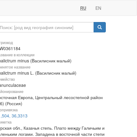
RU
EN
рихкод
W0361184
звание в коллекции
halictrum minus (Bасилисник малый)
инятое название
alictrum minus L. (Bасилисник малый)
мейство
anunculaceae
йонирование
осточная Европа, Центральный лесостепной район
6) (Россия)
опривязка
,504, 36,3313
икетка
рская обл., Казачья степь. Плато между Галичьим и
оленьким логами. Западина в восточной части степи