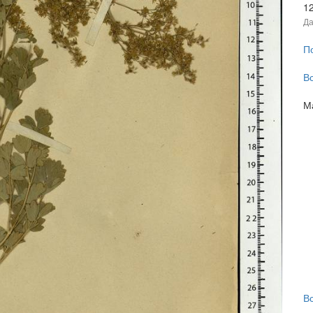
1
Да
П
В
М
В