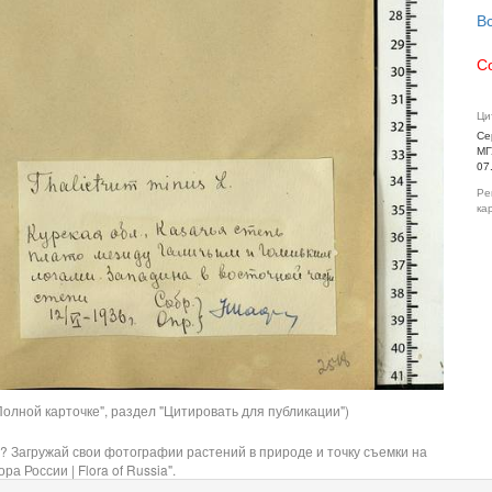
В
С
Ци
Се
МГ
07
Ре
ка
олной карточке", раздел "Цитировать для публикации")
? Загружай свои фотографии растений в природе и точку съемки на
ра России | Flora of Russia".