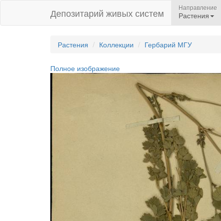
Направление
Депозитарий живых систем
Растения
Растения
Коллекции
Гербарий МГУ
Полное изображение