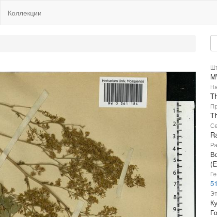
Коллекции
Шт
M
На
T
Пр
Th
Се
R
Ра
В
(E
Ге
51
Эт
Ку
Г