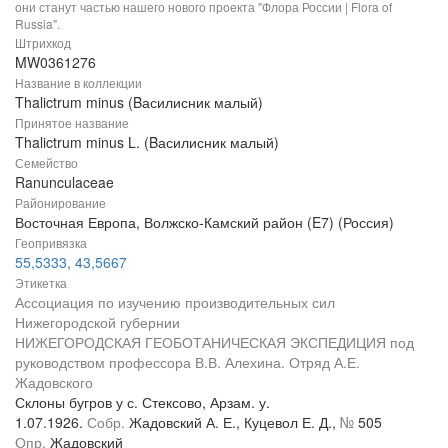
они станут частью нашего нового проекта "Флора России | Flora of
Russia".
Штрихкод
MW0361276
Название в коллекции
Thalictrum minus (Bасилисник малый)
Принятое название
Thalictrum minus L. (Bасилисник малый)
Семейство
Ranunculaceae
Районирование
Восточная Европа, Волжско-Камский район (E7) (Россия)
Геопривязка
55,5333, 43,5667
Этикетка
Ассоциация по изучению производительных сил
Нижегородской губернии
НИЖЕГОРОДСКАЯ ГЕОБОТАНИЧЕСКАЯ ЭКСПЕДИЦИЯ под
руководством профессора В.В. Алехина. Отряд А.Е.
Жадовского
Склоны бугров у с. Стексово, Арзам. у.
1.07.1926.
Собр.
Жадовский А. Е., Куцевол Е. Д.,
№
505
Опр.
Жадовский