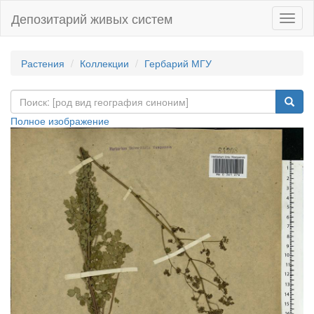
Депозитарий живых систем
Навиг
Растения
Коллекции
Гербарий МГУ
Полное изображение