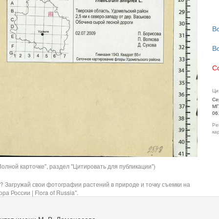
В
В
С
Ци
Се
МГ
06
Ре
ка
олной карточке", раздел "Цитировать для публикации")
? Загружай свои фотографии растений в природе и точку съемки на
ра России | Flora of Russia".