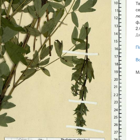
Тв
с
л
ф
2
Да
П
В
М