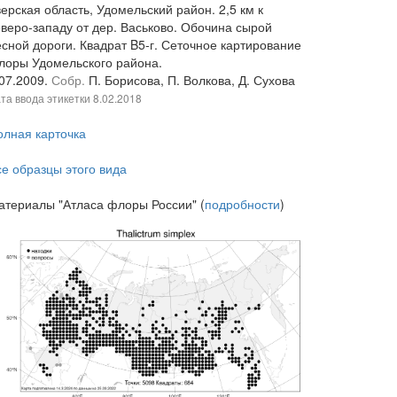
ерская область, Удомельский район. 2,5 км к
еверо-западу от дер. Васьково. Обочина сырой
есной дороги. Квадрат B5-г. Сеточное картирование
лоры Удомельского района.
.07.2009.
Собр.
П. Борисова, П. Волкова, Д. Сухова
та ввода этикетки
8.02.2018
олная карточка
се образцы этого вида
атериалы "Атласа флоры России" (
подробности
)