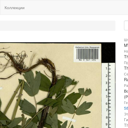
Коллекции
Шт
M
На
Th
Пр
Th
Се
R
Ра
В
(Р
Ге
58
Эт
Г
Th