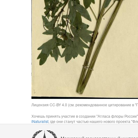
Лицензия CC-BY 4.0 (см. рекомендованное цитирование в "П
Хочешь принять участие в создании "Атласа флоры России"
iNaturalist
, где они станут частью нашего нового проекта "Фло