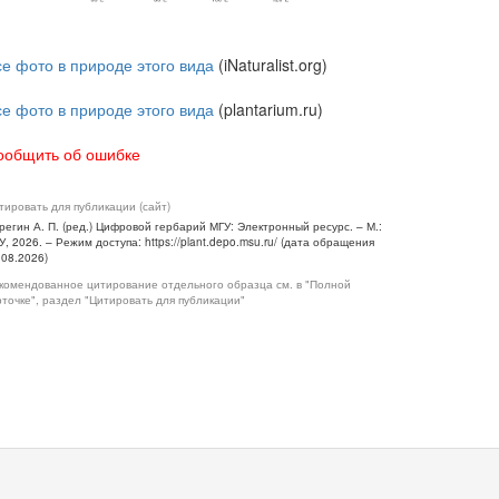
се фото в природе этого вида
(iNaturalist.org)
се фото в природе этого вида
(plantarium.ru)
ообщить об ошибке
тировать для публикации (сайт)
регин А. П. (ред.) Цифровой гербарий МГУ: Электронный ресурс. – М.:
У, 2026. – Режим доступа: https://plant.depo.msu.ru/ (дата обращения
.08.2026)
комендованное цитирование отдельного образца см. в "Полной
рточке", раздел "Цитировать для публикации"