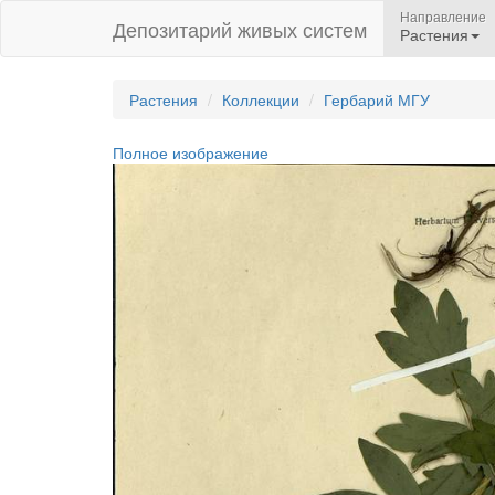
Направление
Депозитарий живых систем
Растения
Растения
Коллекции
Гербарий МГУ
Полное изображение