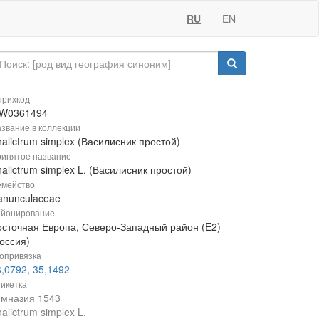
RU
EN
рихкод
W0361494
звание в коллекции
alictrum simplex (Василисник простой)
инятое название
alictrum simplex L. (Василисник простой)
мейство
anunculaceae
йонирование
осточная Европа, Северо-Западный район (E2)
оссия)
опривязка
,0792, 35,1492
икетка
имназия 1543
alictrum simplex L.