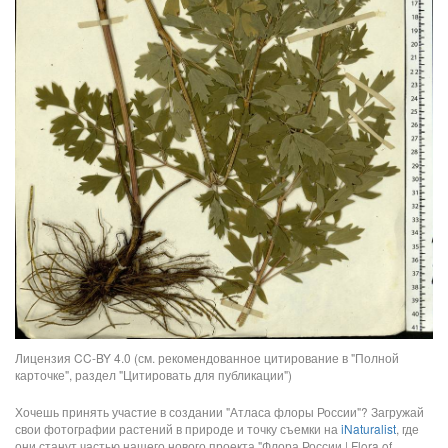
Лицензия CC-BY 4.0 (см. рекомендованное цитирование в "Полной
карточке", раздел "Цитировать для публикации")
Хочешь принять участие в создании "Атласа флоры России"? Загружай
свои фотографии растений в природе и точку съемки на
iNaturalist
, где
они станут частью нашего нового проекта "Флора России | Flora of