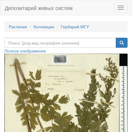
Депозитарий живых систем
Навиг
Растения
Коллекции
Гербарий МГУ
Полное изображение